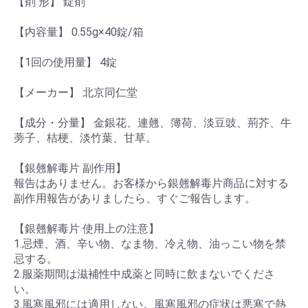
【剤 形】 錠剤
【内容量】 0.55g×40錠/箱
【1回の使用量】 4錠
【メーカー】 北京同仁堂
【成分・分量】 金銀花、連翹、簿荷、淡豆豉、荊芥、牛
蒡子、桔梗、淡竹葉、甘草。
【銀翹解毒片 副作用】
報告はありません。お客様から銀翹解毒片商品に対する
副作用報告がありましたら、すぐご報告します。
【銀翹解毒片 使用上の注意】
1.忌煙、酒、辛い物、なま物、冷え物、油っこい物を禁
忌する。
2.服薬期間は滋補性中成薬と同時に飲まないでくださ
い。
3.風寒風邪には適用しない。風寒風邪の症状は悪寒で熱