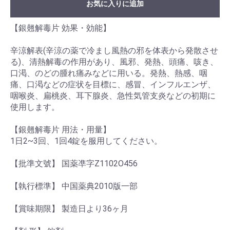
お気に入りに追加
【銀翹解毒片 効果・効能】
辛涼解表(辛涼の薬で冷まし風熱の邪を体表から発散させ
る)、清熱解毒の作用があり、風邪、発熱、頭痛、咳き、
口渇、のどの腫れ痛みなどに用いる。発熱、熱感、咽
痛、口渇などの症状を目標に、感冒、インフルエンザ、
咽喉炎、扁桃炎、耳下腺炎、急性気管支炎などの初期に
使用します。
【銀翹解毒片 用法・用量】
1日2~3回、1回4錠を服用してください。
【批準文號】 国薬凖字Z1102O456
【執行標準】 中国薬典2010版一部
【賞味期限】 製造日より36ヶ月