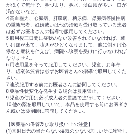
が低くて無汗で、鼻づまり、鼻水、薄白痰が多い、口が
渇かないなど。
4.高血壓力、心臓病、肝臓病、糖尿病、肾臓病等慢性病
の重態患者、妊婦或いは他の治療を受け取っている患者
は必ずお医者さんの指導で服用してください。
5.服用後三日間に症状のない改善されていなければ、或
いは熱が出て、咳きがひどくなりまして、他に例えば心
悸など症状を伴えば、病院へ診察を受けに行かなければ
なりません。
6.用法用量を守って服用してください。児童、お年寄
り、虚弱体質者は必ずお医者さんの指導で服用してくだ
さい。
7.連続服用する前にお医者さんに諮問してください。
8.薬品性状変化を発生する場合は服用禁止。
9.児童の使用は必ず成人者の監護で進行してください。
10.他の薬を服用していて、本品を使用する前にお医者さ
ん或いは薬剤師に諮問してください。
【医薬品の保管及び取り扱い上の注意】
(1)直射日光の当たらない湿気の少ない涼しい所に密栓し