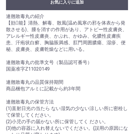
お気に入りに追加
連翹敗毒丸の紹介
【効能】清熱、解毒、散風(温め風寒の邪を体表から発
散させる)、腫を消すの作用があり、アトピー性皮膚炎、
アレルギー性皮膚炎、かぶれ、かゆみ、化膿性皮膚疾
患、汗疱状白癬、胸脇脹満感、肛門周囲膿瘍、湿疹、便
秘、皮膚炎、皮膚乾燥などに用いる。
連翹敗毒丸の批準文号（製品認可番号）
国薬准字Z11020149
連翹敗毒丸の品質保持期間
商品梱包アルミに記載から約3年間
連翹敗毒丸の保管方法
(1)直射日光の当たら ない湿気の少ない涼しい所に密栓し
て保管してください。
(2)小児の手の届かない所に保管してく ださい。
(3)他の容器に入れ替えないでください。(誤用の原因にな