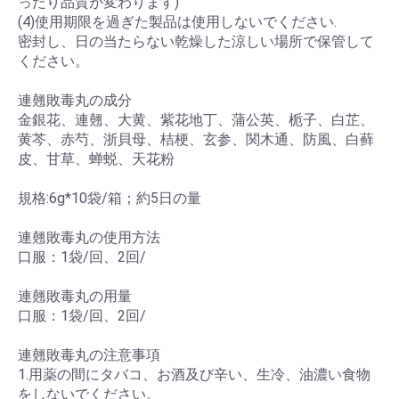
ったり品質が変わります)
(4)使用期限を過ぎた製品は使用しないでください.
密封し、日の当たらない乾燥した涼しい場所で保管して
ください。
連翹敗毒丸の成分
金銀花、連翹、大黄、紫花地丁、蒲公英、栀子、白芷、
黄芩、赤芍、浙貝母、桔梗、玄参、関木通、防風、白藓
皮、甘草、蝉蜕、天花粉
規格:6g*10袋/箱；約5日の量
連翹敗毒丸の使用方法
口服：1袋/回、2回/
連翹敗毒丸の用量
口服：1袋/回、2回/
連翹敗毒丸の注意事項
1.用薬の間にタバコ、お酒及び辛い、生冷、油濃い食物
をしないでください。