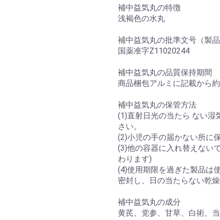
補中益気丸の特徴
浅褐色の水丸
補中益気丸の批準文号（製品
国薬准字Z11020244
補中益気丸の品質保持期間
商品梱包アルミに記載から約
補中益気丸の保管方法
(1)直射日光の当たら ない
さい。
(2)小児の手の届かない所に
(3)他の容器に入れ替えない
わります)
(4)使用期限を過ぎた製品は
密封し、日の当たらない乾燥
補中益気丸の成分
黄芪、党参、甘草、白術、