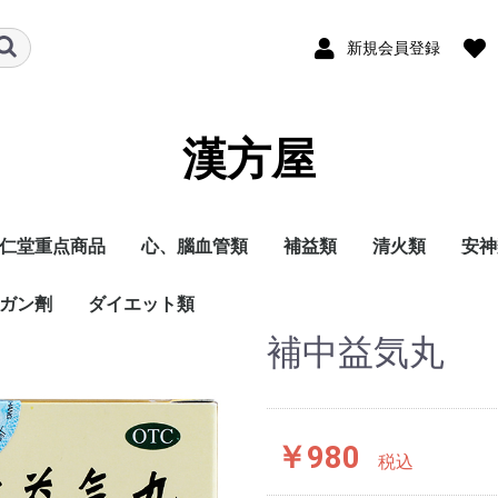
新規会員登録
漢方屋
仁堂重点商品
心、腦血管類
補益類
清火類
安神
ガン劑
ダイエット類
補中益気丸
￥980
税込