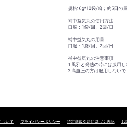
規格: 6g*10袋/箱；約5日の
補中益気丸の使用方法
口服：1袋/回、2回/日
補中益気丸の用量
口服：1袋/回、2回/日
補中益気丸の注意事項
1.風邪と発熱の時には服用
2.高血圧の方は服用しない
について
プライバシーポリシー
特定商取引法に基づく表記
お