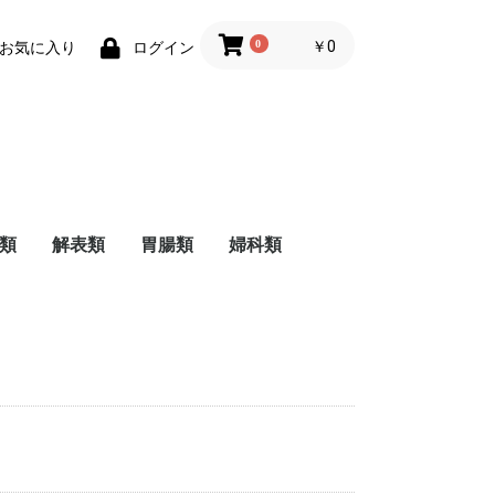
0
￥0
お気に入り
ログイン
類
解表類
胃腸類
婦科類