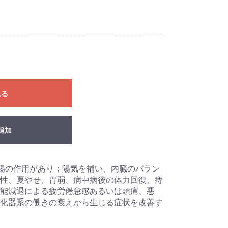
れる
追加
腸の作用があり；陽気を補い、内臓のバラン
性、夏やせ、胃弱、病中病後の体力回復、痔
能減退による疲労倦怠感あるいは頭痛、悪
化器系の働きの衰えから生じる症状を改善す