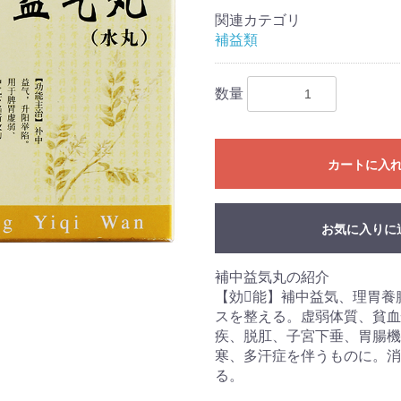
関連カテゴリ
補益類
数量
カートに入
お気に入りに
補中益気丸の紹介
【効能】補中益気、理胃養
スを整える。虚弱体質、貧血
疾、脱肛、子宮下垂、胃腸機
寒、多汗症を伴うものに。消
る。