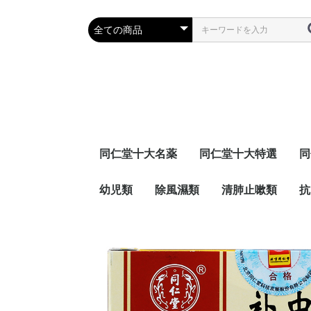
同仁堂十大名薬
同仁堂十大特選
同
幼児類
除風濕類
清肺止嗽類
抗