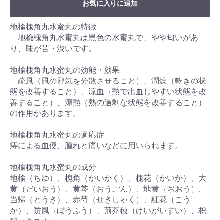
お気に入りに追加
地楡槐角丸水蜜丸の特徴
地楡槐角丸水蜜丸は黒色の水蜜丸で、やや匂いがあ
り、味が苦・渋いです。
地楡槐角丸水蜜丸の効能・効果
疏風（風の邪気を分散させること）、潤燥（乾きの状
態を改善すること）、涼血（熱で出血しやすい状態を改
善すること）、瀉熱（熱の過剰な状態を改善すること）
の作用があります。
地楡槐角丸水蜜丸の適応症
痔による血便、腫れと痛いなどに用いられます。
地楡槐角丸水蜜丸の成分
地楡（ちゆ）、槐角（かいかく）、槐花（かいか）、大
黄（だいおう）、黄芩（おうごん）、地黄（ぢおう）、
当帰（とうき）、赤芍（せきしゃく）、紅花（こう
か）、防風（ぼうふう）、荊芥穂（けいがいすい）、枳