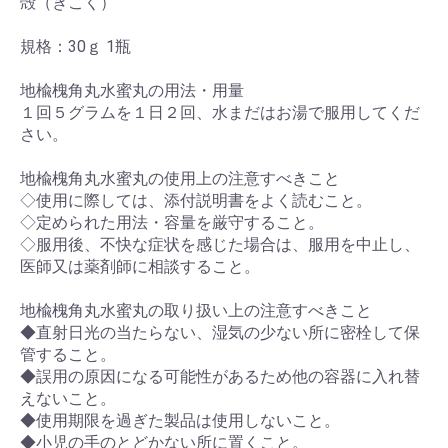
殻（きこく）
規格：30ｇ 1瓶
地楡槐角丸水蜜丸の用法・用量
１回５グラムを１日２回、水まだはお湯で服用してくだ
さい。
地楡槐角丸水蜜丸の使用上の注意すべきこと
◇使用に際しては、添付説明書をよく読むこと。
◇定められた用法・容量を厳守すること。
◇服用後、不快な症状を感じた場合は、服用を中止し、
医師又は薬剤師に相談すること。
地楡槐角丸水蜜丸の取り扱い上の注意すべきこと
◆直射日光の当たらない、湿気の少ない所に密栓して保
管すること。
◆誤用の原因になる可能性があるため他の容器に入れ替
えないこと。
◆使用期限を過ぎた製品は使用しないこと。
◆小児の手のとどかない所に置くこと。