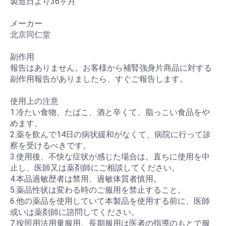
製造日より36ヶ月
メーカー
北京同仁堂
副作用
報告はありません。お客様から補腎強身片商品に対する
副作用報告がありましたら、すぐご報告します。
使用上の注意
1.冷たい食物、たばこ、酒と辛くて、脂っこい食品をや
めます。
2.薬を飲んで14日の病状緩和がなくて、病院に行って診
察を受けるべきです。
3.使用後、不快な症状が感じた場合は、直ちに使用を中
止し、医師又は薬剤師にご相談してください。
4.本品過敏歴者は禁用、過敏体質者慎用。
5.薬品性状は変わる時のご服用を禁止すること。
6.他の薬品を使用していて本製品を使用する前に、医師
或いは薬剤師に諮問してください。
7.按照用法用量服用、長期服用は医者の指導のもとで服