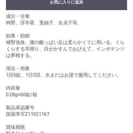
お気に入りに追加
成分・分量
狗腎、淫羊霍、莵絲子、女貞子等。
効果・効能
補腎強身。腰の酸っぱい足は柔らかくてに用いる、くら
くらする耳鳴り、目がかすんでおびえて、インポテンツ
は夢精する。
用法・用量
1回5錠、1日3回、水まだはお湯で服用してください。
内容量
0.28g×60錠/箱
製品承認番号
国薬準字Z11021167
賞味期限